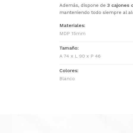
Además, dispone de
3 cajones 
manteniendo todo siempre al al
Materiales:
MDP 15mm
Tamaño:
A 74 x L 90 x P 46
Colores:
Blanco