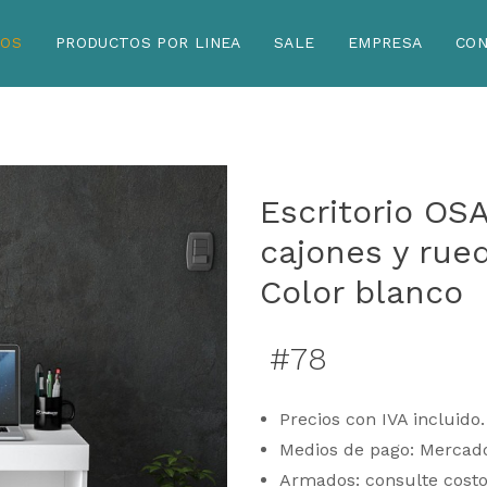
TOS
PRODUCTOS POR LINEA
SALE
EMPRESA
CO
Escritorio OS
cajones y rue
Color blanco
#78
Precios con IVA incluido.
Medios de pago: Mercad
Armados: consulte costo